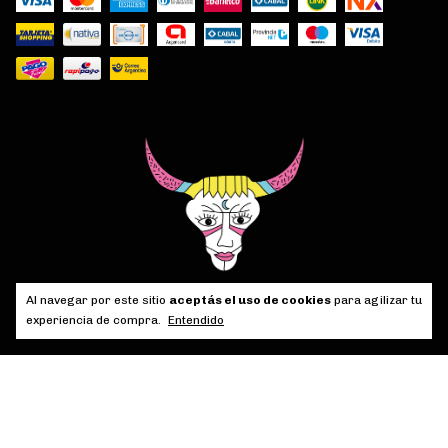
Al navegar por este sitio
aceptás el uso de cookies
para agilizar tu
experiencia de compra.
Entendido
Copyright FERNANDEZ VESPA - 27307892281 - 2026. Todos los derechos
reservados.
Defensa de las y los consumidores. Para reclamos
ingresá acá.
/
Botón de arrepentimiento