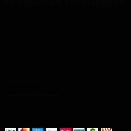
Preguntas Frecuentes
Instagram
Facebook
Teléfono
+5493446657715
Email
fernandezvespa@gmail.com
Dirección
25 De Mayo 1549 Gualeguaychú Entre Rios Argentina