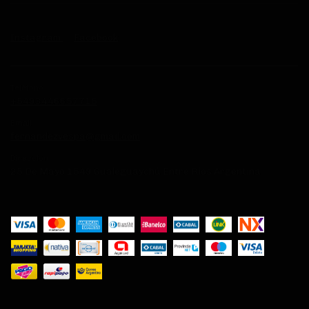
Instagram
Facebook
Teléfono
+5493446657715
Email
fernandezvespa@gmail.com
Dirección
25 De Mayo 1549 Gualeguaychú Entre Rios Argentina